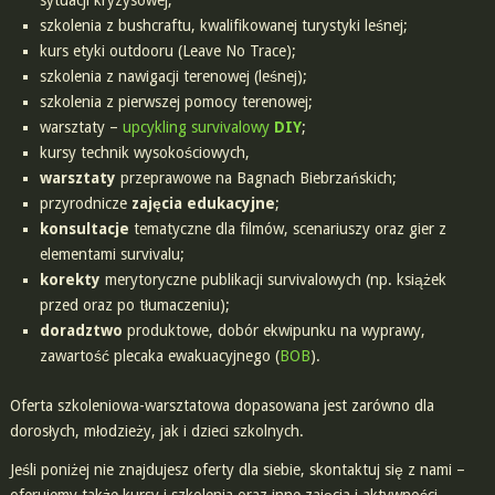
sytuacji kryzysowej;
szkolenia z bushcraftu, kwalifikowanej turystyki leśnej;
kurs etyki outdooru (Leave No Trace);
szkolenia z nawigacji terenowej (leśnej);
szkolenia z pierwszej pomocy terenowej;
warsztaty –
upcykling survivalowy
DIY
;
kursy technik wysokościowych,
warsztaty
przeprawowe na Bagnach Biebrzańskich;
przyrodnicze
zajęcia edukacyjne
;
konsultacje
tematyczne dla filmów, scenariuszy oraz gier z
elementami survivalu;
korekty
merytoryczne publikacji survivalowych (np. książek
przed oraz po tłumaczeniu);
doradztwo
produktowe, dobór ekwipunku na wyprawy,
zawartość plecaka ewakuacyjnego (
BOB
).
Oferta szkoleniowa-warsztatowa dopasowana jest zarówno dla
dorosłych, młodzieży, jak i dzieci szkolnych.
Jeśli poniżej nie znajdujesz oferty dla siebie, skontaktuj się z nami –