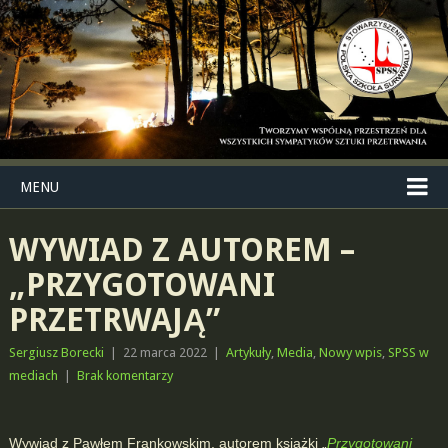
MENU
WYWIAD Z AUTOREM –
„PRZYGOTOWANI
PRZETRWAJĄ”
Sergiusz Borecki
|
22 marca 2022
|
Artykuły
,
Media
,
Nowy wpis
,
SPSS w
mediach
|
Brak komentarzy
Wywiad z Pawłem Frankowskim, autorem książki „
Przygotowani