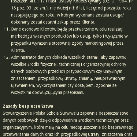
roszczeń, art. 117 i nast. ustawy Kodeks cywilny (Dz. U. 1964, nr
16 poz. 93. ze zm.), nie dłużej niż 6 lat, licząc od początku roku
następującego po roku, w którym wykonana została usługa/
dokonany został ostatni zakup przez Klienta.
Dane osobowe Klientów będą przetwarzane w celu realizacji
marketingu własnych produktów lub usług, tylko i wyłącznie w
przypadku wyrażenia stosownej zgody marketingowej przez
Klienta.
Administrator danych dokłada wszelkich starań, aby zapewnić
wszelkie środki fizycznej, technicznej i organizacyjnej ochrony
danych osobowych przed ich przypadkowym czy umyślnym
zniszczeniem, przypadkową utratą, zmianą, nieuprawnionym
ujawnieniem, wykorzystaniem czy dostępem, zgodnie ze
wszystkimi obowiązującymi przepisami.
Zasady bezpieczeństwa
Stowarzyszenie Polska Szkoła Surwiwalu zapewnia bezpieczeństwo
danych osobowych dzięki odpowiednim środkom technicznym oraz
organizacyjnym, które mają na celu niedopuszczenie do bezprawnego
przetwarzania danych oraz ich przypadkowej utraty, zniszczenia oraz