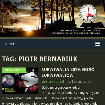
MENU
TAG:
PIOTR BERNABIUK
SURWIWALIA 2019: GOŚĆ
NOWY WPIS
SURWIWALIÓW
Sergiusz Borecki
|
30 kwietnia 2019
Gościem tegorocznej edycji
SURWIWALIÓW będzie znany w kręgach
surwiwalowych Piotr Bernabiuk. Dziennikarz wojskowy, już na
emeryturze, nieustannie rozważający dylemat: co będzie robił, gdy