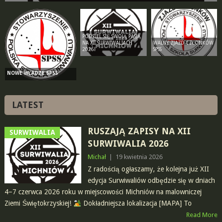
PODZIEL SIĘ SWOJĄ PASJĄ
NA XII SURWIWALIACH
WALNY ZJAZD CZŁONKÓW
2026!
SPSS
NOWE WŁADZE SPSS
LATEST
RUSZAJĄ ZAPISY NA XII
SURWIWALIA
SURWIWALIA 2026
Michał
|
19 kwietnia 2026
Z radością ogłaszamy, że kolejna już XII
edycja Surwiwaliów odbędzie się w dniach
4–7 czerwca 2026 roku w miejscowości Michniów na malowniczej
Ziemi Świętokrzyskiej!
Dokładniejsza lokalizacja [MAPA] To
Read More