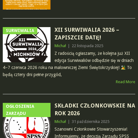
XII SURWIWALIA 2026 –
SURWIWALIA
ZAPISZCIE DATĘ!
Michał
|
22 listopada 2025
Z radością ogłaszamy, że kolejna już XII
edycja Surwiwaliów odbędzie się w dniach
4–7 czerwca 2026 roku na malowniczej Ziemi Świętokrzyskiej!
To
będą cztery dni pełne przygód,
Read More
SKŁADKI CZŁONKOWSKIE NA
OGŁOSZENIA
ROK 2026
ZARZĄDU
Michał
|
31 października 2025
Szanowni Członkowie Stowarzyszenia!
Informujemy, że decyzją Zarządu SPSS