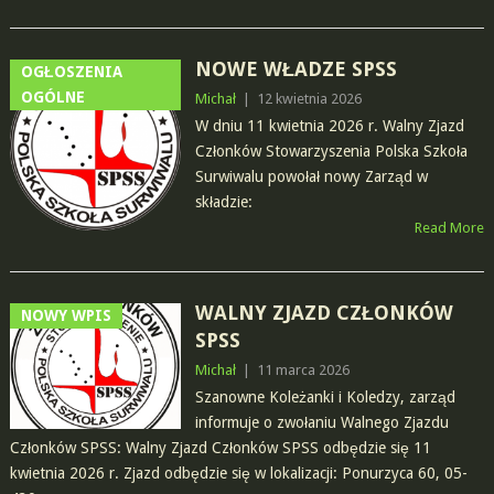
NOWE WŁADZE SPSS
OGŁOSZENIA
OGÓLNE
Michał
|
12 kwietnia 2026
W dniu 11 kwietnia 2026 r. Walny Zjazd
Członków Stowarzyszenia Polska Szkoła
Surwiwalu powołał nowy Zarząd w
składzie:
Read More
WALNY ZJAZD CZŁONKÓW
NOWY WPIS
SPSS
Michał
|
11 marca 2026
Szanowne Koleżanki i Koledzy, zarząd
informuje o zwołaniu Walnego Zjazdu
Członków SPSS: Walny Zjazd Członków SPSS odbędzie się 11
kwietnia 2026 r. Zjazd odbędzie się w lokalizacji: Ponurzyca 60, 05-