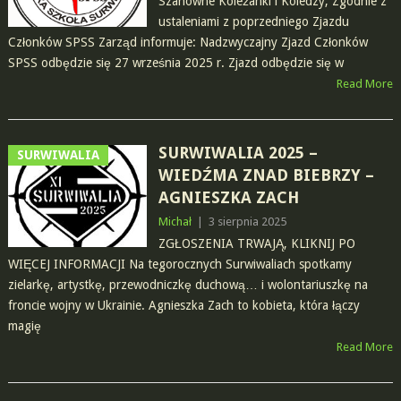
Szanowne Koleżanki i Koledzy, Zgodnie z
ustaleniami z poprzedniego Zjazdu
Członków SPSS Zarząd informuje: Nadzwyczajny Zjazd Członków
SPSS odbędzie się 27 września 2025 r. Zjazd odbędzie się w
Read More
SURWIWALIA 2025 –
SURWIWALIA
WIEDŹMA ZNAD BIEBRZY –
AGNIESZKA ZACH
Michał
|
3 sierpnia 2025
ZGŁOSZENIA TRWAJĄ, KLIKNIJ PO
WIĘCEJ INFORMACJI Na tegorocznych Surwiwaliach spotkamy
zielarkę, artystkę, przewodniczkę duchową… i wolontariuszkę na
froncie wojny w Ukrainie. Agnieszka Zach to kobieta, która łączy
magię
Read More