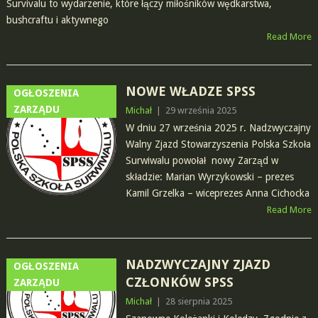
Survivalu to wydarzenie, które łączy miłośników wędkarstwa,
bushcraftu i aktywnego
Read More
NOWE WŁADZE SPSS
OGŁOSZENIA
ZARZĄDU
Michał
|
29 września 2025
W dniu 27 września 2025 r. Nadzwyczajny
Walny Zjazd Stowarzyszenia Polska Szkoła
Surwiwalu powołał nowy Zarząd w
składzie: Marian Wyrzykowski – prezes
Kamil Grzelka – wiceprezes Anna Cichocka
Read More
NADZWYCZAJNY ZJAZD
OGŁOSZENIA
CZŁONKÓW SPSS
ZARZĄDU
Michał
|
28 sierpnia 2025