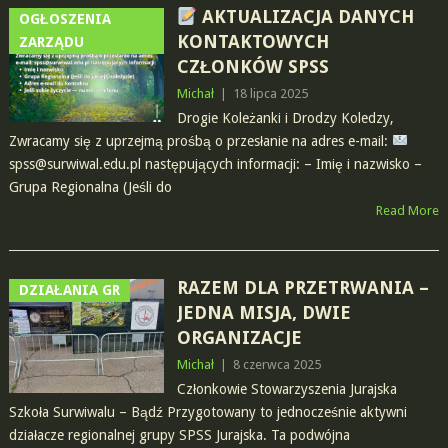
AKTUALIZACJA DANYCH
OGŁOSZENIA
KONTAKTOWYCH
ZARZĄDU
CZŁONKÓW SPSS
Michał
|
18 lipca 2025
Drogie Koleżanki i Drodzy Koledzy,
Zwracamy się z uprzejmą prośbą o przesłanie na adres e-mail:
spss@surwiwal.edu.pl
następujących informacji: – Imię i nazwisko –
Grupa Regionalna (Jeśli do
Read More
RAZEM DLA PRZETRWANIA –
DZIAŁANIA GR
JEDNA MISJA, DWIE
ORGANIZACJE
Michał
|
8 czerwca 2025
Członkowie Stowarzyszenia Jurajska
Szkoła Surwiwalu – Bądź Przygotowany to jednocześnie aktywni
działacze regionalnej grupy SPSS Jurajska. Ta podwójna