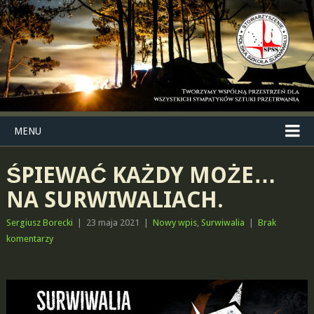
MENU
ŚPIEWAĆ KAŻDY MOŻE…
NA SURWIWALIACH.
Sergiusz Borecki
|
23 maja 2021
|
Nowy wpis
,
Surwiwalia
|
Brak
komentarzy