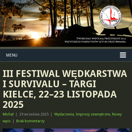
MENU
III FESTIWAL WĘDKARSTWA
I SURVIVALU – TARGI
KIELCE, 22–23 LISTOPADA
2025
Michał
|
29 września 2025
|
Wydarzenia
,
Imprezy zewnętrzne
,
Nowy
wpis
|
Brak komentarzy