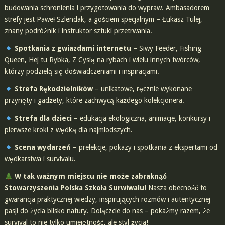
budowania schronienia i przygotowania do wypraw. Ambasadorem
strefy jest Paweł Szlendak, a gościem specjalnym – Łukasz Tulej,
znany podróżnik i instruktor sztuki przetrwania.
Spotkania z gwiazdami internetu
– Siwy Feeder, Fishing
Queen, Hej tu Rybka, Z Cysią na rybach i wielu innych twórców,
którzy podzielą się doświadczeniami i inspiracjami.
Strefa Rękodzielników
– unikatowe, ręcznie wykonane
przynęty i gadżety, które zachwycą każdego kolekcjonera.
Strefa dla dzieci
– edukacja ekologiczna, animacje, konkursy i
pierwsze kroki z wędką dla najmłodszych.
Scena wydarzeń
– prelekcje, pokazy i spotkania z ekspertami od
wędkarstwa i survivalu.
W tak ważnym miejscu nie może zabraknąć
Stowarzyszenia Polska Szkoła Surwiwalu!
Nasza obecność to
gwarancja praktycznej wiedzy, inspirujących rozmów i autentycznej
pasji do życia blisko natury. Dołączcie do nas – pokażmy razem, że
survival to nie tylko umiejętność, ale styl życia!