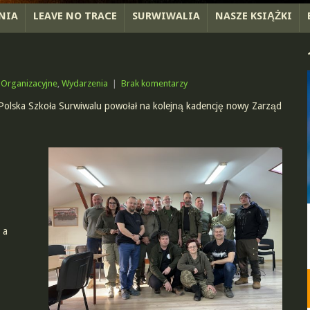
NIA
LEAVE NO TRACE
SURWIWALIA
NASZE KSIĄŻKI
,
Organizacyjne
,
Wydarzenia
|
Brak komentarzy
Polska Szkoła Surwiwalu powołał na kolejną kadencję nowy Zarząd
 a