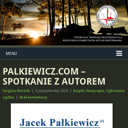
MENU
PALKIEWICZ.COM –
SPOTKANIE Z AUTOREM
Sergiusz Borecki
|
3 października 2020
|
Książki
,
Nowy wpis
,
Ogłoszenia
ogólne
|
Brak komentarzy