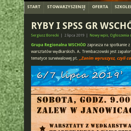
START
STOWARZYSZENIE
OFERTA
SZKOLE
RYBY I SPSS GR WSCH
Sergiusz Borecki
|
2 lipca 2019
|
Nowy wpis
,
Ogłoszenia 
Grupa Regionalna WSCHÓD
zaprasza na spotkanie z
warsztatów wędkarskich. A. Trembaczowski jest zapalo
tematyce surwiwalowej pt.
„Zanim wyruszysz, czyli co