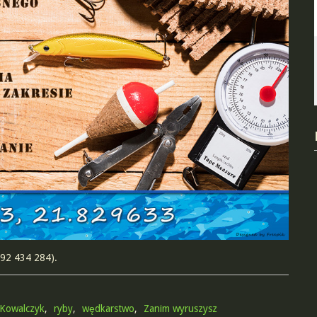
692 434 284).
 Kowalczyk
,
ryby
,
wędkarstwo
,
Zanim wyruszysz