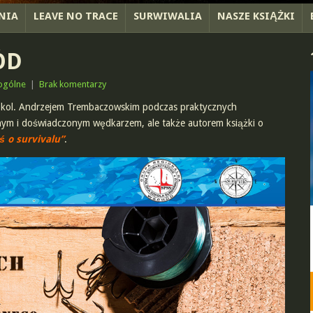
NIA
LEAVE NO TRACE
SURWIWALIA
NASZE KSIĄŻKI
ÓD
ogólne
|
Brak komentarzy
 kol. Andrzejem Trembaczowskim podczas praktycznych
nym i doświadczonym wędkarzem, ale także autorem książki o
ś o survivalu”
.