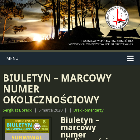
MENU
BIULETYN – MARCOWY
NUMER
OKOLICZNOŚCIOWY
Sergiusz Borecki
|
8 marca 2020
|
|
Brak komentarzy
Biuletyn –
marcowy
numer