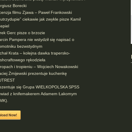
rgiusz Borecki
cenzja filmu Zjawa – Paweł Frankowski
“utrzydupie” ciekawie jak zwykle pisze Kamil
epiel
rek Gerc pisze o brzozie
rcin Pampera nie wstydził się napisać o
omotniku bezwstydnym
chał Krata – kolejna dawka trapersko-
shcraftowego rękodzieła
tropach i tropieniu – Wojciech Nowakowski
ciej Żmijewski prezentuje kuchenkę
UTREST
ezentuje się Grupa WIELKOPOLSKA SPSS
wiad z knifemakerem Adamem Łakomym
MK).
load Now!