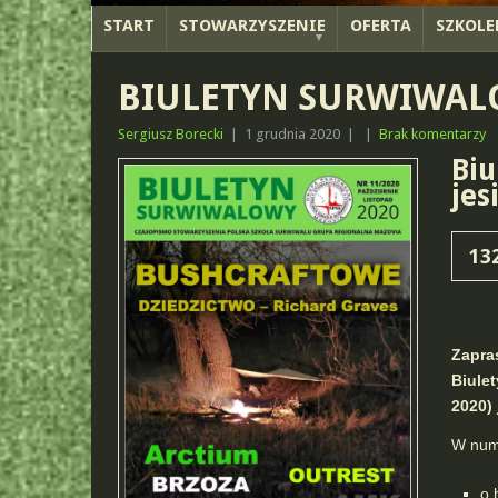
START
STOWARZYSZENIE
OFERTA
SZKOLE
BIULETYN SURWIWALO
Sergiusz Borecki
|
1 grudnia 2020
|
|
Brak komentarzy
Biu
jes
13
Zapra
Biule
2020) 
W num
o 