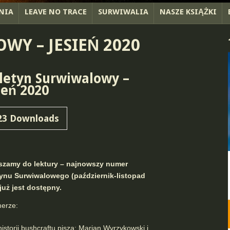
NIA
LEAVE NO TRACE
SURWIWALIA
NASZE KSIĄŻKI
WY – JESIEŃ 2020
letyn Surwiwalowy –
ień 2020
23
Downloads
szamy do lektury – najnowszy numer
tynu Surwiwalowego (październik-listopad
już jest dostępny.
erze:
historii bushcraftu piszą: Marian Wyrzykowski i