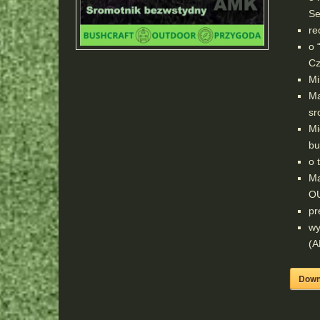
Se
re
o 
Cz
Mi
Ma
sr
Mi
bu
o 
Ma
O
pr
wy
(A
Down