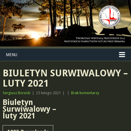
MENU
BIULETYN SURWIWALOWY –
LUTY 2021
Sergiusz Borecki
|
25 lutego 2021
|
|
Brak komentarzy
Biuletyn
Surwiwalowy –
luty 2021