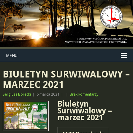
MENU
BIULETYN SURWIWALOWY –
MARZEC 2021
Sergiusz Borecki
|
6 marca 2021
|
|
Brak komentarzy
Biuletyn
Surwiwalowy –
marzec 2021