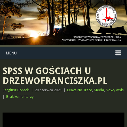
MENU
SPSS W GOŚCIACH U
DRZEWOFRANCISZKA.PL
Sergiusz Borecki
|
28 czerwca 2021
|
Leave No Trace
,
Media
,
Nowy wpis
|
Brak komentarzy