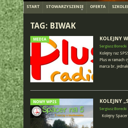
START
STOWARZYSZENIE
OFERTA
SZKOLE
TAG:
BIWAK
KOLEJNY 
MEDIA
Sergiusz Borecki
Kolejny raz SPS
Plus w ramach cy
marca br. jedna
KOLEJNY „
NOWY WPIS
Sergiusz Borecki
Kolejny Spacer 