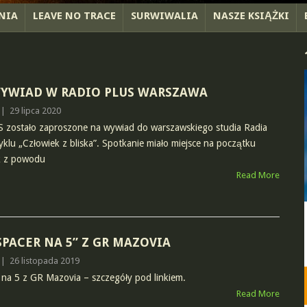
NIA
LEAVE NO TRACE
SURWIWALIA
NASZE KSIĄŻKI
WYWIAD W RADIO PLUS WARSZAWA
|
29 lipca 2020
S zostało zaproszone na wywiad do warszawskiego studia Radia
klu „Człowiek z bliska”. Spotkanie miało miejsce na początku
k z powodu
Read More
SPACER NA 5” Z GR MAZOVIA
|
26 listopada 2019
na 5 z GR Mazovia – szczegóły pod linkiem.
Read More