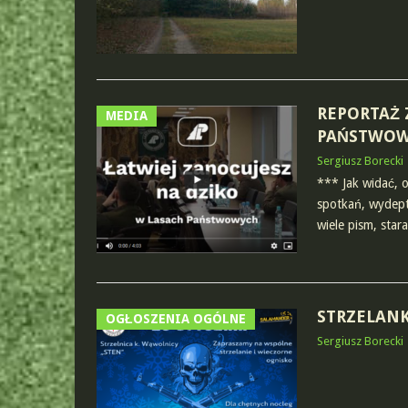
REPORTAŻ 
MEDIA
PAŃSTWO
Sergiusz Borecki
*** Jak widać, o
spotkań, wydept
wiele pism, sta
STRZELANK
OGŁOSZENIA OGÓLNE
Sergiusz Borecki