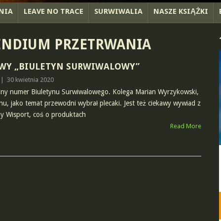
NIA
LEAVE NO TRACE
SURWIWALIA
NASZE KSIĄŻKI
ENDIUM PRZETRWANIA
WY „BIULETYN SURWIWALOWY”
|
30 kwietnia 2020
jny numer Biuletynu Surwiwalowego. Kolega Marian Wyrzykowski,
nu, jako temat przewodni wybrał plecaki. Jest też ciekawy wywiad z
my Wisport, coś o produktach
Read More