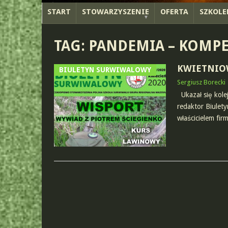
START
STOWARZYSZENIE
OFERTA
SZKOLE
TAG:
PANDEMIA – KOMP
KWIETNIO
BIULETYN SURWIWALOWY
Sergiusz Borecki
Ukazał się kole
redaktor Biulety
właścicielem fir
POSTS
NAVIGATION