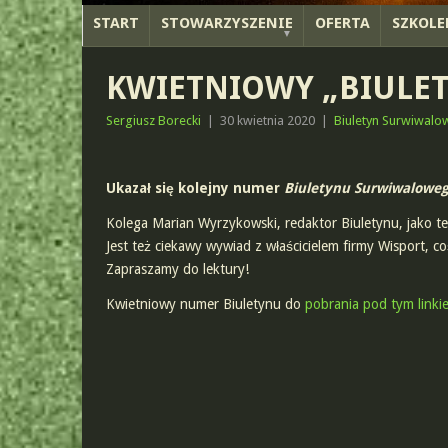
START
STOWARZYSZENIE
OFERTA
SZKOLE
KWIETNIOWY „BIULE
Sergiusz Borecki
|
30 kwietnia 2020
|
Biuletyn Surwiwalo
Ukazał się kolejny numer
Biuletynu Surwiwalowe
Kolega Marian Wyrzykowski, redaktor Biuletynu, jako te
Jest też ciekawy wywiad z właścicielem firmy Wisport, c
Zapraszamy do lektury!
Kwietniowy numer Biuletynu do
pobrania pod tym linki