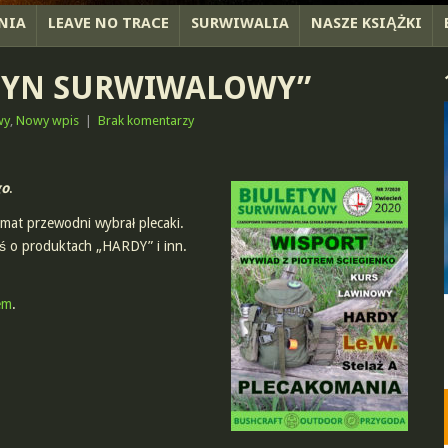
NIA
LEAVE NO TRACE
SURWIWALIA
NASZE KSIĄŻKI
TYN SURWIWALOWY”
wy
,
Nowy wpis
|
Brak komentarzy
go
.
mat przewodni wybrał plecaki.
oś o produktach „HARDY” i inn.
em
.