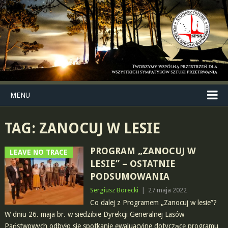
MENU
TAG:
ZANOCUJ W LESIE
PROGRAM „ZANOCUJ W
LEAVE NO TRACE
LESIE” – OSTATNIE
PODSUMOWANIA
Sergiusz Borecki
|
27 maja 2022
Co dalej z Programem „Zanocuj w lesie”?
W dniu 26. maja br. w siedzibie Dyrekcji Generalnej Lasów
Państwowych odbyło sie spotkanie ewaluacyjne dotyczące programu