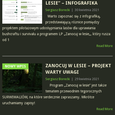
LESIE” – INFOGRAFIKA
Sergiusz Borecki
|
30 kwietnia 2021
Warto zapoznać się z infografiką,
przedstawiającą różnice pomiędzy
projektem pilotażowym udostępniania lasów dla uprawiania
bushcraftu i survivalu a programem LP „Zanocuj w lesie„, który rusza
od 1
Read More
ZANOCUJ W LESIE – PROJEKT
NOWY WPIS
WARTY UWAGI
Sergiusz Borecki
|
29 kwietnia 2021
Program „Zanocuj w lesie” jest także
tematem przewodnim tegorocznych
SURWIWALIÓW, na które serdecznie zapraszamy. Wkrótce
uruchamiamy zapisy!
Read More