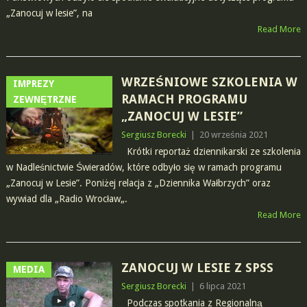
„Zanocuj w lesie”, na
Read More
WRZEŚNIOWE SZKOLENIA W
IMPREZY
RAMACH PROGRAMU
ZEWNĘTRZNE
„ZANOCUJ W LESIE”
Sergiusz Borecki
|
20 września 2021
Krótki reportaż dziennikarski ze szkolenia
w Nadleśnictwie Świeradów, które odbyło się w ramach programu
„Zanocuj w Lesie”. Poniżej relacja z „Dziennika Wałbrzych” oraz
wywiad dla „Radio Wrocław„.
Read More
ZANOCUJ W LESIE Z SPSS
MEDIA
Sergiusz Borecki
|
6 lipca 2021
Podczas spotkania z Regionalną