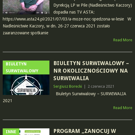
Dyrekcją LP w Pile (Nadleśnictwo Kaczory)
dopadła nas TV ASTA:
https://www.asta24.pl/2021/07/03/a-moze-noc-spedzona-w-lesie W
Nadleśnictwie Kaczory, w dn. 26-27 czerwca 2021 zostało
zaaranżowane spotkanie
Read More
BIULETYN SURWIWALOWY –
BIULETYN
NR OKOLICZNOŚCIOWY NA
SURWIWALOWY
SURWIWALIA
Sergiusz Borecki
|
2 czerwca 2021
Biuletyn Surwiwalowy – SURWIWALIA
2021
Read More
PROGRAM „ZANOCUJ W
INNE