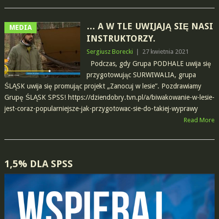
… A W TLE UWIJAJĄ SIĘ NASI
MEDIA
INSTRUKTORZY.
Sergiusz Borecki
|
27 kwietnia 2021
Podczas, gdy Grupa PODHALE uwija się
przygotowując SURWIWALIA, grupa
ŚLĄSK uwija się promując projekt „Zanocuj w lesie”. Pozdrawiamy
Grupę ŚLĄSK SPSS! https://dziendobry.tvn.pl/a/biwakowanie-w-lesie-
jest-coraz-popularniejsze-jak-przygotowac-sie-do-takiej-wyprawy
Read More
POSTS
1,5% DLA SPSS
NAVIGATION