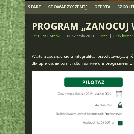
START
STOWARZYSZENIE
OFERTA
SZKOLE
PROGRAM „ZANOCUJ W
Sergiusz Borecki
|
30 kwietnia 2021
|
Inne
|
Brak komen
Warto zapoznać się z infografiką, przedstawiającą
r
dla uprawiania bushcraftu i survivalu
a programem LP