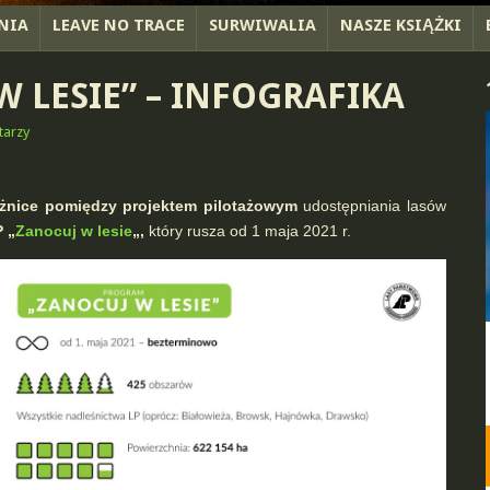
NIA
LEAVE NO TRACE
SURWIWALIA
NASZE KSIĄŻKI
 LESIE” – INFOGRAFIKA
tarzy
óżnice pomiędzy projektem pilotażowym
udostępniania lasów
 „
Zanocuj w lesie
„,
który rusza od 1 maja 2021 r.