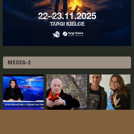
MEDIA-2
SPSS głównym
Wywiad z Jackiem
Podróże małe i duże –
oskarżonym!
Pałkiewiczem
wywiad z kol. Michałem
Kowalczykiem