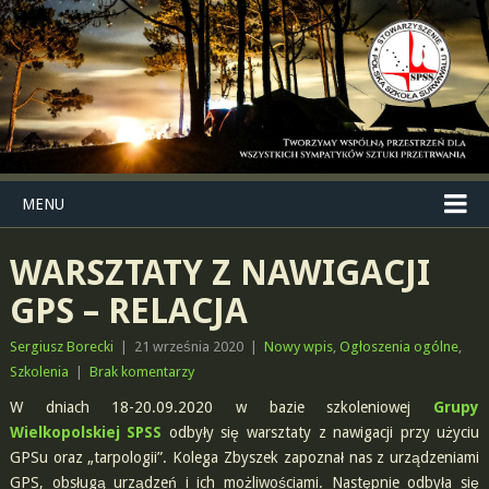
MENU
WARSZTATY Z NAWIGACJI
GPS – RELACJA
Sergiusz Borecki
|
21 września 2020
|
Nowy wpis
,
Ogłoszenia ogólne
,
Szkolenia
|
Brak komentarzy
W dniach 18-20.09.2020 w bazie szkoleniowej
Grupy
Wielkopolskiej SPSS
odbyły się warsztaty z nawigacji przy użyciu
GPSu oraz „tarpologii”. Kolega Zbyszek zapoznał nas z urządzeniami
GPS, obsługą urządzeń i ich możliwościami. Następnie odbyła się