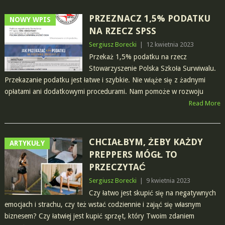
PRZEZNACZ 1,5% PODATKU
NOWY WPIS
NA RZECZ SPSS
Sergiusz Borecki
|
12 kwietnia 2023
Przekaż 1,5% podatku na rzecz
Stowarzyszenie Polska Szkoła Surwiwalu.
Przekazanie podatku jest łatwe i szybkie. Nie wiąże się z żadnymi
opłatami ani dodatkowymi procedurami. Nam pomoże w rozwoju
Read More
CHCIAŁBYM, ŻEBY KAŻDY
ARTYKUŁY
PREPPERS MÓGŁ TO
PRZECZYTAĆ
Sergiusz Borecki
|
9 kwietnia 2023
Czy łatwo jest skupić się na negatywnych
emocjach i strachu, czy też wstać codziennie i zająć się własnym
biznesem? Czy łatwiej jest kupić sprzęt, który Twoim zdaniem