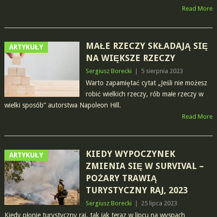
Read More
MAŁE RZECZY SKŁADAJĄ SIĘ
ARTYKUŁY
NA WIĘKSZE RZECZY
Sergiusz Borecki
|
5 sierpnia 2023
Warto zapamiętać cytat „Jeśli nie możesz
robić wielkich rzeczy, rób małe rzeczy w
wielki sposób” autorstwa Napoleon Hill.
Read More
KIEDY WYPOCZYNEK
ARTYKUŁY
ZMIENIA SIĘ W SURVIVAL –
POŻARY TRAWIĄ
TURYSTYCZNY RAJ, 2023
Sergiusz Borecki
|
25 lipca 2023
Kiedy płonie turystyczny raj, tak jak teraz w lipcu na wyspach