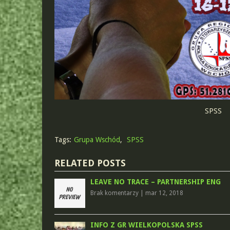
SPSS
Tags:
Grupa Wschód
,
SPSS
RELATED POSTS
LEAVE NO TRACE – PARTNERSHIP ENG
Brak komentarzy
|
mar 12, 2018
INFO Z GR WIELKOPOLSKA SPSS