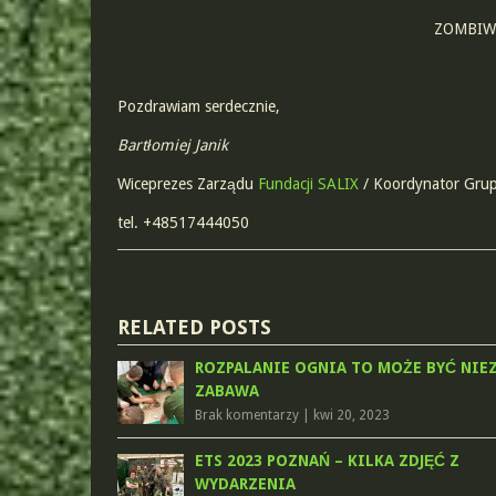
ZOMBIW
Pozdrawiam serdecznie,
Bartłomiej Janik
Wiceprezes Zarządu
Fundacji SALIX
/ Koordynator Gru
tel. +48517444050
RELATED POSTS
ROZPALANIE OGNIA TO MOŻE BYĆ NIE
ZABAWA
Brak komentarzy
|
kwi 20, 2023
ETS 2023 POZNAŃ – KILKA ZDJĘĆ Z
WYDARZENIA