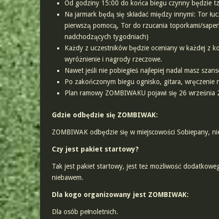
Od godziny 15:00 do końca biegu czynny będzie tzw.
Na jarmark będą się składać między innymi: Tor łuc
pierwszą pomocą, Tor do rzucania toporkami/saperk
nadchodzących tygodniach)
Każdy z uczestników będzie oceniany w każdej z k
wyróżnienie i nagrody rzeczowe.
Nawet jeśli nie pobiegłeś najlepiej nadal masz szan
Po zakończonym biegu ognisko, gitara, wręczenie 
Plan ramowy ZOMBIWAKU pojawi się 26 września
Gdzie odbędzie się ZOMBIWAK:
ZOMBIWAK odbędzie się w miejscowości Sobiepany, nie
Czy jest pakiet startowy?
Tak jest pakiet startowy, jest też możliwość dodatkowe
niebawem.
Dla kogo organizowany jest ZOMBIWAK:
Dla osób pełnoletnich.