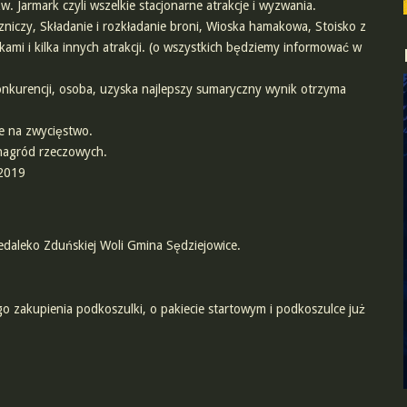
 Jarmark czyli wszelkie stacjonarne atrakcje i wyzwania.
zniczy, Składanie i rozkładanie broni, Wioska hamakowa, Stoisko z
ami i kilka innych atrakcji. (o wszystkich będziemy informować w
onkurencji, osoba, uzyska najlepszy sumaryczny wynik otrzyma
se na zwycięstwo.
nagród rzeczowych.
 2019
daleko Zduńskiej Woli Gmina Sędziejowice.
go zakupienia podkoszulki, o pakiecie startowym i podkoszulce już