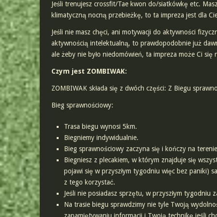
Jeśli trenujesz crossfit/Tae kwon do/siatkówkę etc. Masz
klimatyczną nocną przebieżkę, to ta impreza jest dla Cie
Jeśli nie masz chęci, ani motywacji do aktywności fizycz
aktywnością intelektualną, to prawdopodobnie już dawn
ale żeby nie było niedomówień, ta impreza może Ci się 
Czym jest ZOMBIWAK:
ZOMBIWAK składa się z dwóch części: Z Biegu sprawno
Bieg sprawnościowy:
Trasa biegu wynosi 5km.
Biegniemy indywidualnie.
Bieg sprawnościowy zaczyna się i kończy na tereni
Biegniesz z plecakiem, w którym znajduje się wszyst
pojawi się w przyszłym tygodniu więc bez paniki) s
z tego korzystać.
Jeśli nie posiadasz sprzętu, w przyszłym tygodniu
Na trasie biegu sprawdzimy nie tyle Twoją wydoln
zapamiętywaniu informacji i Twoją technikę jeśli ch