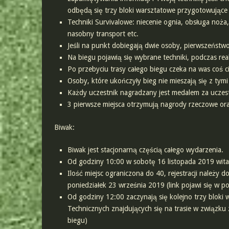
odbędą się trzy bloki warsztatowe przygotowujące
Techniki Survivalowe: niecenie ognia, obsługa noża
nasobny transport etc.
Jeśli na punkt dobiegają dwie osoby, pierwszeńst
Na biegu pojawią się wybrane techniki, podczas rea
Po przebyciu trasy całego biegu czeka na was coś ci
Osoby, które ukończyły bieg nie mieszają się z tymi 
Każdy uczestnik nagradzany jest medalem za uczes
3 pierwsze miejsca otrzymują nagrody rzeczowe or
Biwak:
Biwak jest stacjonarną częścią całego wydarzenia.
Od godziny 10:00 w sobotę 16 listopada 2019 wit
Ilość miejsc ograniczona do 40, rejestracji należy d
poniedziałek 23 września 2019 (link pojawi się w po
Od godziny 12:00 zaczynają się kolejno trzy bloki
Technicznych znajdujących się na trasie w związku
biegu)