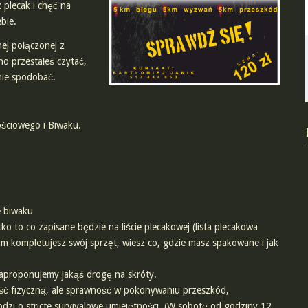
 plecak i chęć na
bie.
nej połączonej z
o przestałeś czytać,
nie spodobać.
ściowego i Biwaku.
e biwaku
ko to co zapisane będzie na liście plecakowej (lista plecakowa
am kompletujesz swój sprzęt, wiesz co, gdzie masz spakowane i jak
 zaproponujemy jakąś drogę na skróty.
ość fizyczną, ale sprawność w pokonywaniu przeszkód,
odzi o stricte survivalowe umiejętności. (W sobotę od godziny 12