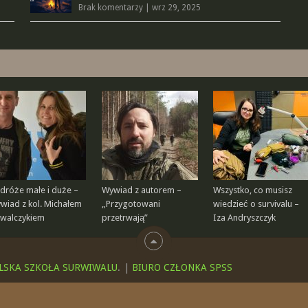
Brak komentarzy
|
wrz 29, 2025
dróże małe i duże –
Wywiad z autorem –
Wszystko, co musisz
wiad z kol. Michałem
„Przygotowani
wiedzieć o survivalu –
walczykiem
przetrwają”
Iza Andryszczyk
LSKA SZKOŁA SURWIWALU
.
|
BIURO CZŁONKA SPSS