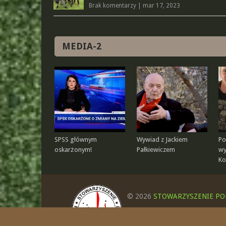
Brak komentarzy
|
mar 17, 2023
MEDIA-2
SPSS głównym
Wywiad z Jackiem
Po
oskarżonym!
Pałkiewiczem
wy
Ko
© 2026
STOWARZYSZENIE PO