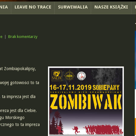
NIA
LEAVE NO TRACE
SURWIWALIA
NASZE KSIĄŻKI
ne
|
Brak komentarzy
mat Zombiapokalipsy,
wojej gotowości to ta
, ta impreza jest dla
eza jest dla Ciebie.
egu Morskiego
cznego to ta impreza