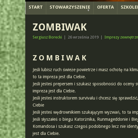
START
STOWARZYSZENIE
OFERTA
SZKOLE
ZOMBIWAK
Sergiusz Borecki
|
26 września 2019
|
Imprezy zewnętrz
Z O M B I W A K
Jeśli lubisz ruch świeże powietrze i masz ochotę na kli
to ta impreza jest dla Ciebie.
Jeśli jesteś prepersem i szukasz sposobności do oceny s
impreza jest dla Ciebie.
Jeśli jesteś instruktorem survivalu i chcesz się sprawdzić
Ciebie
Jeśli jesteś wędrownikiem szukającym wyzwań, to ta impr
Jeśli słyszałeś o biegu Katorżnika, Runmageddonie i Bi
Komandosa i szukasz czegoś podobnego lecz nie identy
jest dla Ciebie.