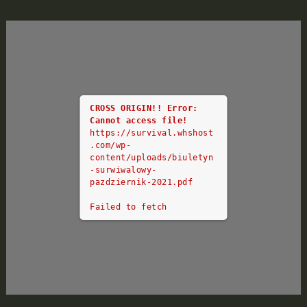
CROSS ORIGIN!!
Error:
Cannot access file!
https://survival.whshost
.com/wp-
content/uploads/biuletyn
-surwiwalowy-
pazdziernik-2021.pdf
Failed to fetch