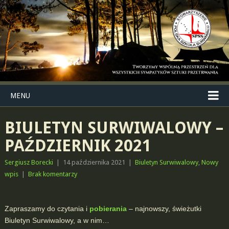
MENU
BIULETYN SURWIWALOWY –
PAŹDZIERNIK 2021
Sergiusz Borecki
|
14 października 2021
|
Biuletyn Surwiwalowy
,
Nowy
wpis
|
Brak komentarzy
Zapraszamy do czytania i
pobierania
– najnowszy, świeżutki
Biuletyn Surwiwalowy, a w nim…