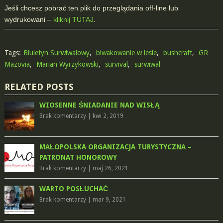
Jeśli chcesz pobrać ten plik do przeglądania off-line lub
wydrukowani –
kliknij TUTAJ
.
Tags:
Biuletyn Surwiwalowy
,
biwakowanie w lesie
,
bushcraft
,
GR
Mazovia
,
Marian Wyrzykowski
,
survival
,
surwiwal
RELATED POSTS
WIOSENNE ŚNIADANIE NAD WISŁĄ
Brak komentarzy
|
kwi 2, 2019
MAŁOPOLSKA ORGANIZACJA TURYSTYCZNA –
PATRONAT HONOROWY
Brak komentarzy
|
maj 26, 2021
WARTO POSŁUCHAĆ
Brak komentarzy
|
mar 9, 2021