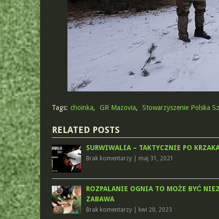
Tags:
choinka
,
GR Mazovia
,
Stowarzyszenie Polska Sz
RELATED POSTS
SURWIWALIA – TAKTYCZNIE PO KRZAK
Brak komentarzy
|
maj 31, 2021
ROZPALANIE OGNIA TO MOŻE BYĆ NIE
ZABAWA
Brak komentarzy
|
kwi 20, 2023