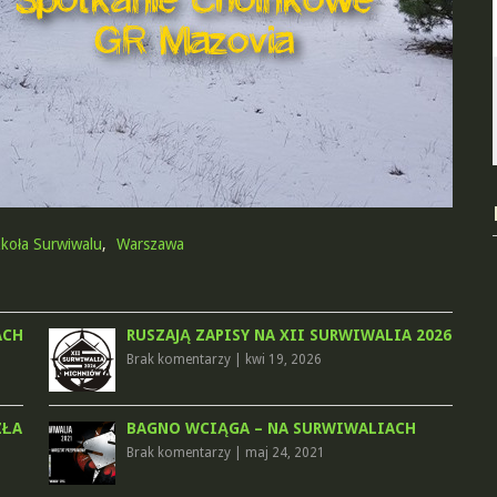
koła Surwiwalu
,
Warszawa
ACH
RUSZAJĄ ZAPISY NA XII SURWIWALIA 2026
Brak komentarzy
|
kwi 19, 2026
ZŁA
BAGNO WCIĄGA – NA SURWIWALIACH
Brak komentarzy
|
maj 24, 2021