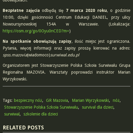
obowiązkach.
Bezpłatne zajęcia
odbędą się
7 marca 2020 roku
, o godzinie
10:00, dzięki gościnności Centrum Edukacji DANIEL, przy ulicy
Nowoursynowskiej 154A w Warszawie. (Lokalizacja:
https://osm.org/go/0Oyu0nCED?m=
)
Na spotkanie obowiązują zapisy
, ilość miejsc jest ograniczona.
Pytania, więcej informacji oraz zapisy proszę kierować na adres:
spss.mazovia
(wiadomoco)
surwiwal.edu.pl
Organizatorem jest Stowarzyszenie Polska Szkoła Surwiwalu Grupa
Regionalna MAZOVIA. Warsztaty poprowadzi instruktor Marian
Wyrzykowski.
Tags:
bezpieczny nóż
,
GR Mazovia
,
Marian Wyrzykowski
,
nóż
,
Stowarzyszenie Polska Szkoła Surwiwalu
,
survival dla dzieci
,
surwiwal
,
szkolenie dla dzieci
RELATED POSTS