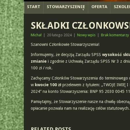
START
STOWARZYSZENIE
OFERTA
SZKOLE
SKŁADKI CZŁONKOWSK
Michał
|
20 lutego 2024
|
Nowy wpis
|
Brak komentarzy
Szanowni Członkowie Stowarzyszenia!
I
nformujemy, że decyzją Zarządu SPSS
wysokość skła
zmianie
i zgodnie z Uchwałą Zarządu SPSS Nr 3 z dnia
100 zł / rok.
Zachęcamy Członków Stowarzyszenia do terminowego ui
w
kwocie 100 zł
przelewem z tytułem: „TWOJE IMI
2024” na konto Stowarzyszenia: BNP 95 2030 0045 1
Pamiętajmy, że Stowarzyszenie nasze na chwilę obecną 
opłacanie pozwala nam na realizację celów statutowych.
RELATED POSTS