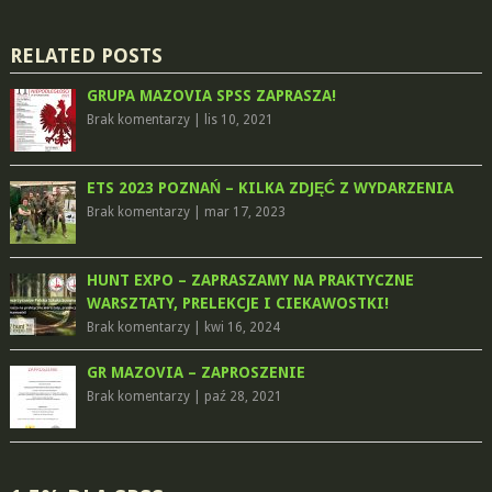
RELATED POSTS
GRUPA MAZOVIA SPSS ZAPRASZA!
Brak komentarzy
|
lis 10, 2021
ETS 2023 POZNAŃ – KILKA ZDJĘĆ Z WYDARZENIA
Brak komentarzy
|
mar 17, 2023
HUNT EXPO – ZAPRASZAMY NA PRAKTYCZNE
WARSZTATY, PRELEKCJE I CIEKAWOSTKI!
Brak komentarzy
|
kwi 16, 2024
GR MAZOVIA – ZAPROSZENIE
Brak komentarzy
|
paź 28, 2021