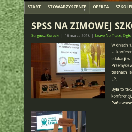
START
STOWARZYSZENIE
OFERTA
SZKOLE
SPSS NA ZIMOWEJ SZK
Sergiusz Borecki
|
16 marca 2018
|
Leave No Trace
,
Ogło
W dniach 13
–
konfere
edukacji w 
Przemysław
terenach l
LP.
Była to tak
konferencj
Państwowe k