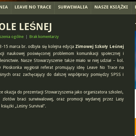
NIA
LEAVE NO TRACE
SURWIWALIA
NASZE KSIĄŻKI
OLE LEŚNEJ
szenia ogólne
|
Brak komentarzy
-15 marca br. odbyła się kolejna edycja
Zimowej Szkoły Leśnej
ncji naukowej poświęconej problemom komunikacji społecznej i
leśnictwie. Nasze Stowarzyszenie także miało w niej udział – kol.
 Płoskonka wygłosił referat promujący ideę Leave No Trace na
eśnych oraz zachęcający do dalszej współpracy pomiędzy SPSS i
że okazja do prezentacji Stowarzyszenia jako organizatora szkoleń,
i, zlotów braci surwiwalowej, oraz promocji wydanej przez Lasy
siążki „Leśny Survival”.