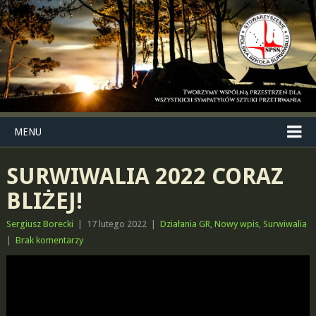
MENU
SURWIWALIA 2022 CORAZ
BLIŻEJ!
Sergiusz Borecki
|
17 lutego 2022
|
Działania GR
,
Nowy wpis
,
Surwiwalia
|
Brak komentarzy