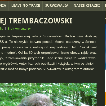
NIA
LEAVE NO TRACE
SURWIWALIA
NASZE KSIĄŻKI
ZEJ TREMBACZOWSKI
lia
|
Brak komentarzy
ościu tegorocznej edycji Surwiwaliów! Będzie nim Andrzej
PSS-u. To niezwykle barwna postać. Mocno osadzony w świecie
ą pasję obcowania z naturą od najmłodszych lat. Praktykował
o modne”. Od lat 80-tych organizował liczne obozy, rajdy oraz
zyk, z zamiłowania przyrodnik. Jego liczne pasje to wędkarstwo,
e wędrówki. Autor licznych publikacji i książek, w tym ostatniej –
 będzie można nabyć podczas Surwiwaliów, z autografem autora!