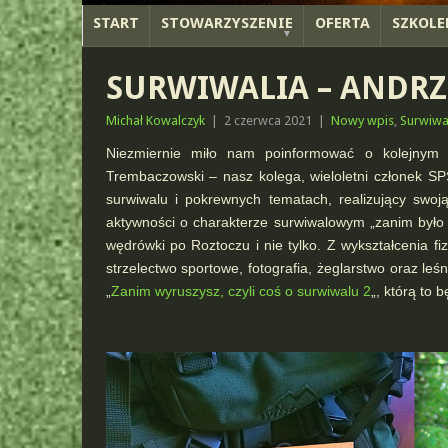
START
STOWARZYSZENIE
OFERTA
SZKOLE
SURWIWALIA – ANDR
Michał Kowalczyk
|
2 czerwca 2021
|
Nowy wpis
,
Surwiwa
Niezmiernie miło nam poinformować o kolejnym g
Trembaczowski – nasz kolega, wieloletni członek S
surwiwalu i pokrewnych tematach, realizujący swoj
aktywności o charakterze surwiwalowym „zanim było t
wędrówki po Roztoczu i nie tylko. Z wykształcenia fi
strzelectwo sportowe, fotografia, żeglarstwo oraz leśn
„
Zanim wyruszysz, czyli coś o surwiwalu 2
„, którą to