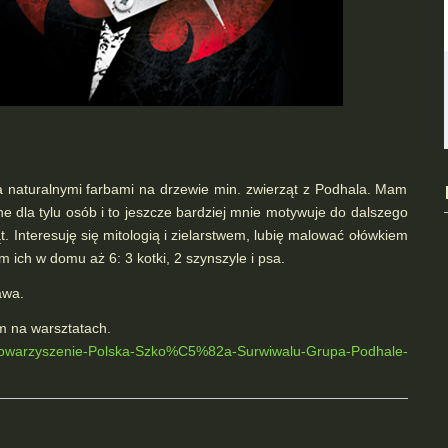
a naturalnymi farbami na drzewie min. zwierząt z Podhala. Mam
ne dla tylu osób i to jeszcze bardziej mnie motywuje do dalszego
t. Interesuję się mitologią i zielarstwem, lubię malować ołówkiem
m ich w domu aż 6: 3 kotki, 2 szynszyle i psa.
awa.
m na warsztatach.
Stowarzyszenie-Polska-Szko%C5%82a-Surwiwalu-Grupa-Podhale-