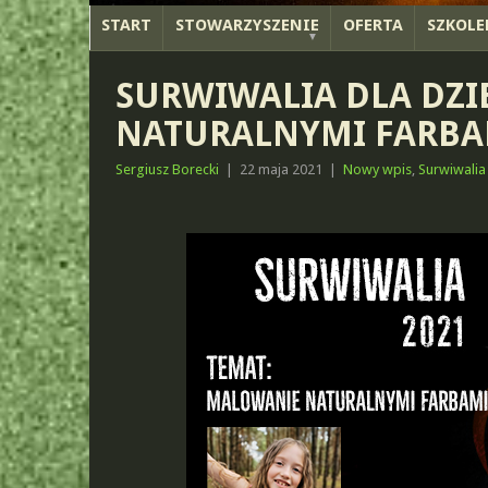
START
STOWARZYSZENIE
OFERTA
SZKOLE
SURWIWALIA DLA DZI
NATURALNYMI FARBA
Sergiusz Borecki
|
22 maja 2021
|
Nowy wpis
,
Surwiwalia