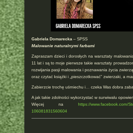
Gabriela Domarecka
– SPSS
Malowanie naturalnymi farbami
Zapraszam dzieci i dorosłych na warsztaty malowani
11 lat i są to moje pierwsze takie warsztaty prowadzo
rozwijania pasji malowania i poznawania życia zwierzą
oraz czytać książki i „pieszczotkować” zwierzaki, a ma
Zabierzcie trochę uśmiechu i… czeka Was dobra zab
A jak takie zdolności wykorzystać w surwiwalu opowie
Więcej na
https://www.facebook.com/
106081831560604