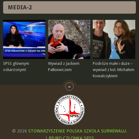
MEDIA-2
SPSS głównym
Wywiad z Jackiem
Podróże małe i duże –
oskarżonym!
Pałkiewiczem
wywiad z kol. Michałem
Kowalczykiem
© 2026
STOWARZYSZENIE POLSKA SZKOŁA SURWIWALU
.
|
BIURO CZŁONKA SPSS