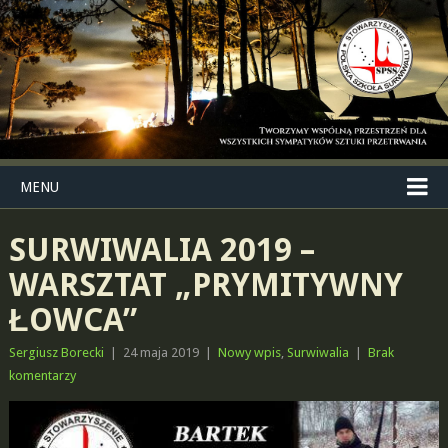
MENU
SURWIWALIA 2019 –
WARSZTAT „PRYMITYWNY
ŁOWCA”
Sergiusz Borecki
|
24 maja 2019
|
Nowy wpis
,
Surwiwalia
|
Brak
komentarzy