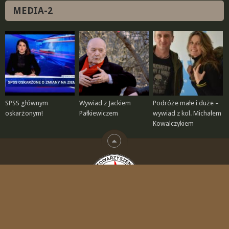
MEDIA-2
SPSS głównym
Wywiad z Jackiem
Podróże małe i duże –
oskarżonym!
Pałkiewiczem
wywiad z kol. Michałem
Kowalczykiem
© 2026
STOWARZYSZENIE POLSKA SZKOŁA SURWIWALU
.
|
BIURO CZŁONKA SPSS