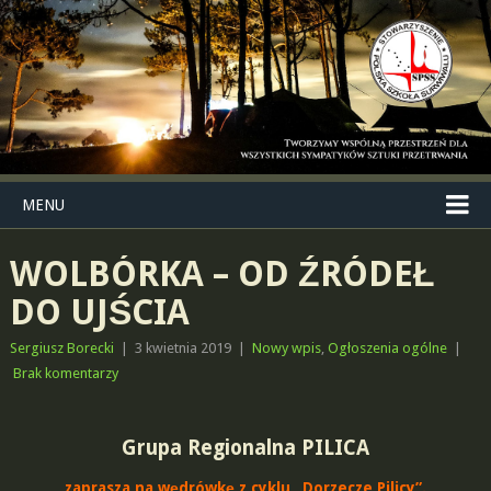
MENU
WOLBÓRKA – OD ŹRÓDEŁ
DO UJŚCIA
Sergiusz Borecki
|
3 kwietnia 2019
|
Nowy wpis
,
Ogłoszenia ogólne
|
Brak komentarzy
Grupa Regionalna PILICA
zaprasza na wędrówkę z cyklu „Dorzecze Pilicy”.