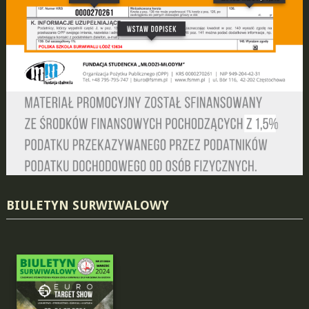
BIULETYN SURWIWALOWY