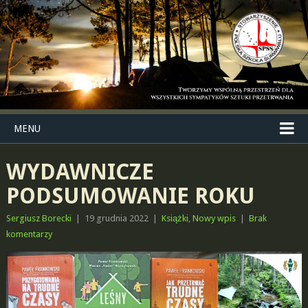
MENU
WYDAWNICZE
PODSUMOWANIE ROKU
Sergiusz Borecki
|
19 grudnia 2022
|
Książki
,
Nowy wpis
|
Brak
komentarzy