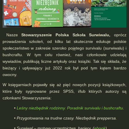
Nasze
Stowarzyszenie Polska Szkoła Surwiwalu,
oprócz
prowadzenia szkoleń, od kilku lat skutecznie edukuje polskie
społeczeństwo w zakresie szeroko pojętego survivalu (surwiwalu) i
bushcraftu. W tym celu również, nasi członkowie udzielają
wywiadów, publikują liczne artykuły oraz książki. Tak się składa, że
bieżący i upływający już 2022 rok był pod tym kątem bardzo
owocny.
W księgarniach pojawiły się aż pięć nowych pozycji książkowych,
które były sygnowane przez SPSS, i/lub których autorzy są
członkami Stowarzyszenia:
•
Leśny niezbędnik rodzinny. Poradnik survivalu i bushcraftu
.
•
Przygotowania na trudne czasy. Niezbędnik preppersa.
•
Surwiwal – motywy uczestnictwa, bariery. (
ebook
)