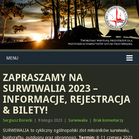
MENU
ZAPRASZAMY NA
SURWIWALIA 2023 –
INFORMACJE, REJESTRACJA
& BILETY!
Sergiusz Borecki
|
8 lutego 2023
|
Surwiwalia
|
Brak komentarzy
SURWIWALIA to cykliczny ogólnopolski zlot miłośników surwiwalu,
bushcraftu, outdooru oraz obronności.
Termin:
8-11 czerwca 2023