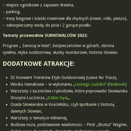
– miejsce ogniskowe z zapasem drewna,
– parking,
– trasy biegowe i ścieżki rowerowe dla chętnych (rower, rolki, pieszo),
– zabezpieczamy wodę do picia i 2 gorące posiłki.
Tematy przewodnie SURWIWALIÓW 2023:
Program „ Zanocuj w lesie”, bezpieczeństwo w górach, obrona
cywilna, etyka outdoorowa, służby mundurowe, historia Słowian.
DODATKOWE ATRAKCJE:
III Konwent Trenerów Etyki Outdoorowej (Leave No Trace),
Wioska Hamakowa – w wykonaniu „
Leśnego Ludzika
” (
facebook
)
Warsztaty z łucznictwa i rękodzieła, które poprowadzi Słowiańska
Drużyna Łucznicza „
Dzikie Gęsi
„,
Osada Słowiańskia w Kościelisku, czyli spotkanie z historią
dawnych Słowian,
Warsztaty o tematyce militarnej,
Budowa noża, podstawowe wiadomości – Piotr „Brutus” Wagner,