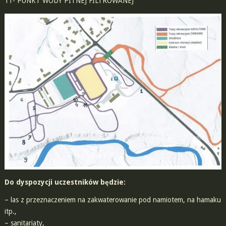
11- PUNKT WODY PITNEJ FILTROWANEJ
Do dyspozycji uczestników będzie:
– las z przeznaczeniem na zakwaterowanie pod namiotem, na hamaku
itp.,
– sanitariaty,