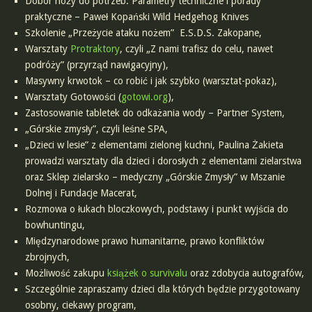
Dobór noży do potrzeb. Parametry techniczne i porady
praktyczne – Paweł Kopański Wild Hedgehog Knives
Szkolenie „Przeżycie ataku nożem” E.S.D.S. Zakopane,
Warsztaty
Protraktory
, czyli „Z nami trafisz do celu, nawet
podróży” (przyrząd nawigacyjny),
Masywny krwotok – co robić i jak szybko (warsztat-pokaz),
Warsztaty Gotowości (
gotowi.org
),
Zastosowanie tabletek do odkażania wody – Partner System,
„Górskie zmysły”, czyli leśne SPA,
„Dzieci w lesie” z elementami zielonej kuchni, Paulina Żakieta
prowadzi warsztaty dla dzieci i dorosłych z elementami zielarstwa
oraz Sklep zielarsko – medyczny „Górskie Zmysły” w Mszanie
Dolnej i Fundacje Macerat,
Rozmowa o łukach bloczkowych, podstawy i punkt wyjścia do
bowhuntingu,
Międzynarodowe prawo humanitarne, prawo konfliktów
zbrojnych,
Możliwość zakupu
książek o survivalu
oraz zdobycia autografów,
Szczególnie zapraszamy dzieci dla których będzie przygotowany
osobny, ciekawy program,