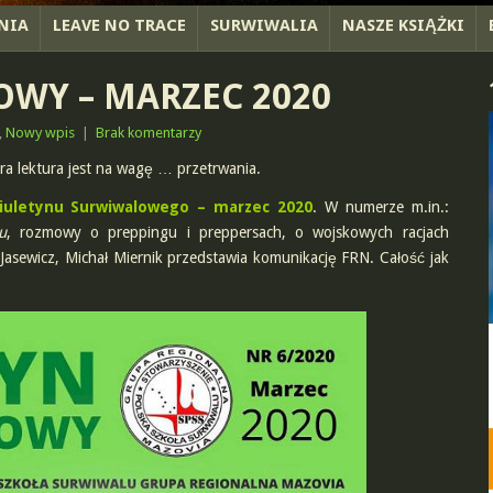
NIA
LEAVE NO TRACE
SURWIWALIA
NASZE KSIĄŻKI
WY – MARZEC 2020
,
Nowy wpis
|
Brak komentarzy
ra lektura jest na wagę … przetrwania.
iuletynu Surwiwalowego – marzec 2020
. W numerze m.in.:
u
, rozmowy o preppingu i preppersach, o wojskowych racjach
sewicz, Michał Miernik przedstawia komunikację FRN. Całość jak