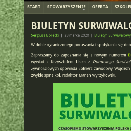
START
STOWARZYSZENIE
OFERTA
SZKOLE
BIULETYN SURWIWALO
Sergiusz Borecki
|
29 marca 2020
|
Biuletyn Surwiwalowy
W dobie ograniczonego poruszania i spotykania się dob
Zapraszamy do zapoznania się z nowym numerem
B
wywiad z Krzysztofem Lisem z
Domowego Survival
żywnościowych opowiada żołnierz zawodowy Wojciech Ja
zwykle spina kol. redaktor Marian Wyrzykowski.