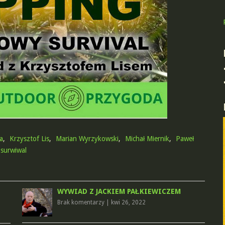
a
,
Krzysztof Lis
,
Marian Wyrzykowski
,
Michał Miernik
,
Paweł
surwiwal
WYWIAD Z JACKIEM PAŁKIEWICZEM
Brak komentarzy
|
kwi 26, 2022