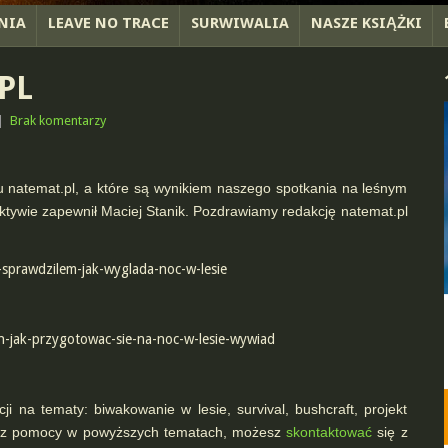
NIA
LEAVE NO TRACE
SURWIWALIA
NASZE KSIĄŻKI
PL
|
Brak komentarzy
talu natemat.pl, a które są wynikiem naszego spotkania na leśnym
ktywie zapewnił Maciej Stanik. Pozdrawiamy redakcję natemat.pl
-sprawdzilem-jak-wyglada-noc-w-lesie
h-jak-przygotowac-sie-na-noc-w-lesie-wywiad
i na tematy: biwakowanie w lesie, survival, bushcraft, projekt
ujesz pomocy w powyższych tematach, możesz
skontaktować
się z