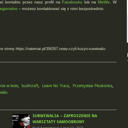
ć kontaktu przez nasz profil na
Facebooku
lub na
MeWe
. W
egionalne
– możesz kontaktować się z nimi bezpośrednio.
e strony https://natemat.pl/356357,nowy-czyli-kuzyn-surwiwalu-
ie w lesie
,
bushcraft
,
Leave No Trace
,
Przemysław Płoskonka
,
walu
SURWIWALIA – ZAPROSZENIE NA
WARSZTATY SAMOOBRONY