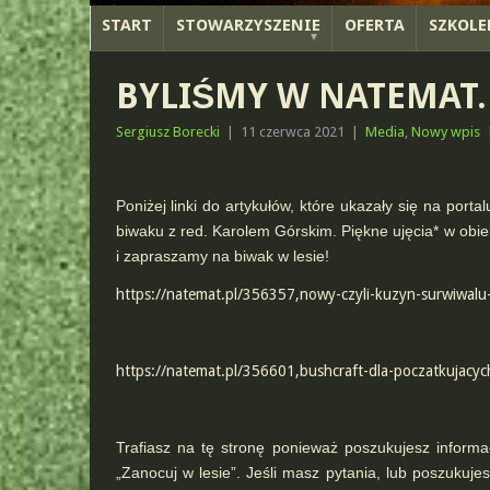
START
STOWARZYSZENIE
OFERTA
SZKOLE
BYLIŚMY W NATEMAT.
Sergiusz Borecki
|
11 czerwca 2021
|
Media
,
Nowy wpis
Poniżej linki do artykułów, które ukazały się na por
biwaku z red. Karolem Górskim. Piękne ujęcia* w obie
i zapraszamy na biwak w lesie!
https://natemat.pl/356357,nowy-czyli-kuzyn-surwiwalu
https://natemat.pl/356601,bushcraft-dla-poczatkujacyc
Trafiasz na tę stronę ponieważ poszukujesz informacj
„Zanocuj w lesie”. Jeśli masz pytania, lub poszuk