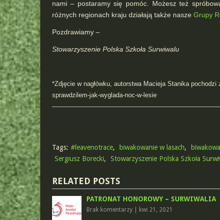
nami – postaramy się pomóc. Możesz też spróbowa
różnych regionach kraju działają także nasze
Grupy R
Pozdrawiamy –
Stowarzyszenie Polska Szkoła Surwiwalu
*Zdjęcie w nagłówku, autorstwa Macieja Stanika pochodzi z
sprawdzilem-jak-wyglada-noc-w-lesie
Tags:
#leavenotrace
,
biwakowanie w lasach
,
biwakowan
Sergiusz Borecki
,
Stowarzyszenie Polska Szkoła Surwi
RELATED POSTS
PATRONAT HONOROWY – SURWIWALIA
Brak komentarzy
|
kwi 21, 2021