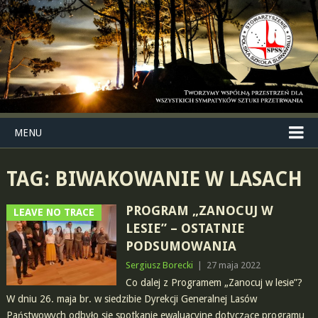
MENU
TAG:
BIWAKOWANIE W LASACH
PROGRAM „ZANOCUJ W
LEAVE NO TRACE
LESIE” – OSTATNIE
PODSUMOWANIA
Sergiusz Borecki
|
27 maja 2022
Co dalej z Programem „Zanocuj w lesie”?
W dniu 26. maja br. w siedzibie Dyrekcji Generalnej Lasów
Państwowych odbyło sie spotkanie ewaluacyjne dotyczące programu