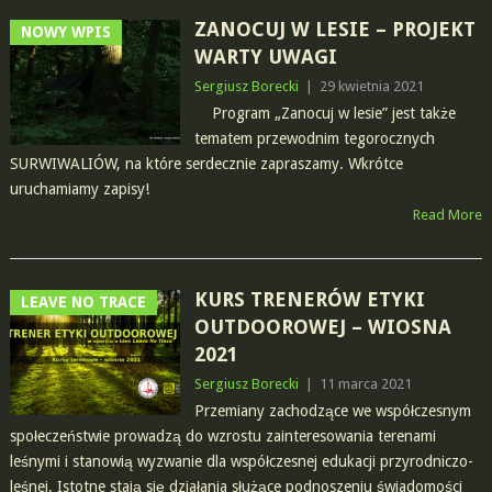
ZANOCUJ W LESIE – PROJEKT
NOWY WPIS
WARTY UWAGI
Sergiusz Borecki
|
29 kwietnia 2021
Program „Zanocuj w lesie” jest także
tematem przewodnim tegorocznych
SURWIWALIÓW, na które serdecznie zapraszamy. Wkrótce
uruchamiamy zapisy!
Read More
KURS TRENERÓW ETYKI
LEAVE NO TRACE
OUTDOOROWEJ – WIOSNA
2021
Sergiusz Borecki
|
11 marca 2021
Przemiany zachodzące we współczesnym
społeczeństwie prowadzą do wzrostu zainteresowania terenami
leśnymi i stanowią wyzwanie dla współczesnej edukacji przyrodniczo-
leśnej. Istotne stają się działania służące podnoszeniu świadomości