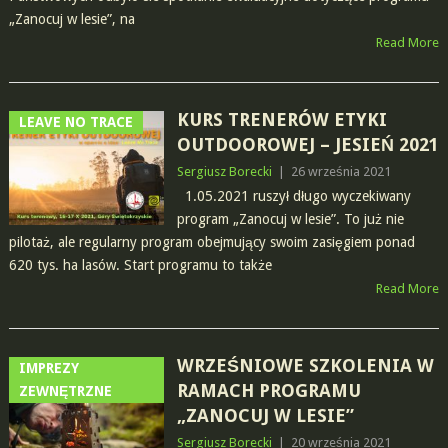
„Zanocuj w lesie”, na
Read More
KURS TRENERÓW ETYKI
LEAVE NO TRACE
OUTDOOROWEJ – JESIEŃ 2021
Sergiusz Borecki
|
26 września 2021
1.05.2021 ruszył długo wyczekiwany
program „Zanocuj w lesie”. To już nie
pilotaż, ale regularny program obejmujący swoim zasięgiem ponad
620 tys. ha lasów. Start programu to także
Read More
WRZEŚNIOWE SZKOLENIA W
IMPREZY
RAMACH PROGRAMU
ZEWNĘTRZNE
„ZANOCUJ W LESIE”
Sergiusz Borecki
|
20 września 2021