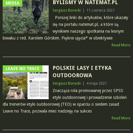
BYLIŚMY W NATEMAT.PL
MEDIA
Sergiusz Borecki
|
11 czerwca 2021
Poniżej linki do artykułów, które ukazały
się na portalu natemat.pl, a które są
wynikiem naszego spotkania na leśnym
biwaku z red. Karolem Górskim. Piękne ujęcia* w obiektywie
Read More
POLSKIE LASY I ETYKA
LEAVE NO TRACE
OUTDOOROWA
Sergiusz Borecki
|
4 maja 2021
Znacząca rola promowanej przez SPSS
etyki outdoorowej i prowadzenie szkoleń
dla trenerów etyki outdoorowej (TEO) w oparciu o siedem zasad
Leave no Trace, pozwala mieć nadzieję na sukces
Read More