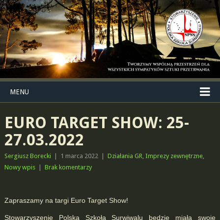
MENU
EURO TARGET SHOW: 25-
27.03.2022
Sergiusz Borecki
|
1 marca 2022
|
Działania GR
,
Imprezy zewnętrzne
,
Nowy wpis
|
Brak komentarzy
Zapraszamy na targi Euro Target Show!
Stowarzyszenie Polska Szkoła Surwiwalu będzie miała swoje