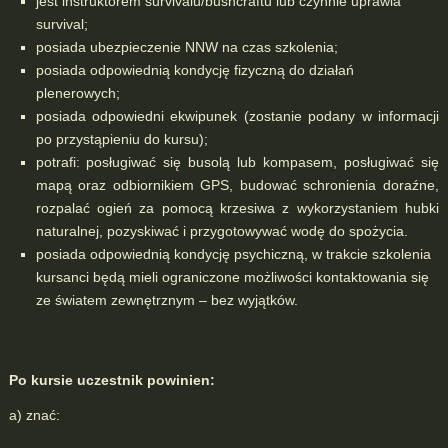
jest instruktorem survivalu/bushcraftu lub czynnie uprawia
survival;
posiada ubezpieczenie NNW na czas szkolenia;
posiada odpowiednią kondycję fizyczną do działań
plenerowych;
posiada odpowiedni ekwipunek (zostanie podany w informacji
po przystąpieniu do kursu);
potrafi: posługiwać się busolą lub kompasem, posługiwać się
mapą oraz odbiornikiem GPS, budować schronienia doraźne,
rozpalać ogień za pomocą krzesiwa z wykorzystaniem hubki
naturalnej, pozyskiwać i przygotowywać wodę do spożycia.
posiada odpowiednią kondycję psychiczną, w trakcie szkolenia
kursanci będą mieli ograniczone możliwości kontaktowania się
ze światem zewnętrznym – bez wyjątków.
Po kursie uczestnik powinien:
a) znać: