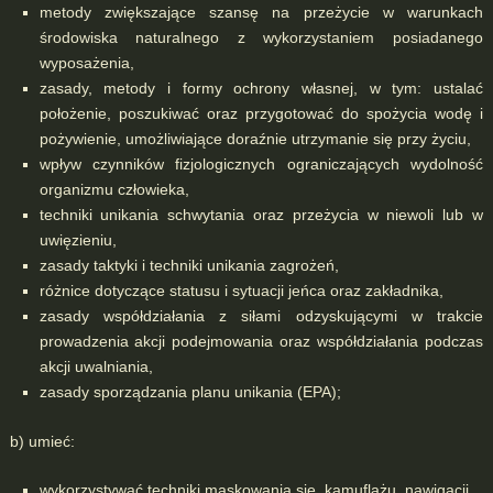
m
etody zwiększające szansę na przeżycie w warunkach
środowiska naturalnego z wykorzystaniem posiadanego
wyposażenia,
zasady, metody i formy ochrony własnej, w tym: ustalać
położenie, poszukiwać oraz przygotować do spożycia wodę i
pożywienie, umożliwiające doraźnie utrzymanie się przy życiu,
wpływ czynników fizjologicznych ograniczających wydolność
organizmu człowieka,
techniki unikania schwytania oraz przeżycia w niewoli lub w
uwięzieniu,
zasady taktyki i techniki unikania zagrożeń,
różnice dotyczące statusu i sytuacji jeńca oraz zakładnika,
zasady współdziałania z siłami odzyskującymi w trakcie
prowadzenia akcji podejmowania oraz współdziałania podczas
akcji uwalniania,
zasady sporządzania planu unikania (EPA);
b) umieć:
wykorzystywać techniki maskowania się, kamuflażu, nawigacji