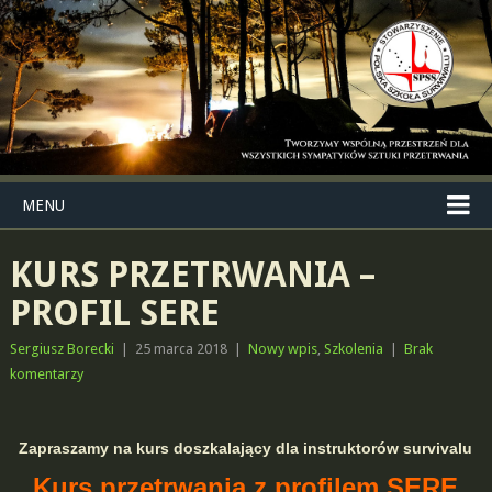
MENU
KURS PRZETRWANIA –
PROFIL SERE
Sergiusz Borecki
|
25 marca 2018
|
Nowy wpis
,
Szkolenia
|
Brak
komentarzy
Zapraszamy na kurs doszkalający dla instruktorów survivalu
Kurs przetrwania z profilem SERE