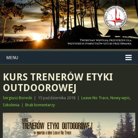
MENU
KURS TRENERÓW ETYKI
OUTDOOROWEJ
Sergiusz Borecki
|
15 października 2018
|
Leave No Trace
,
Nowy wpis
,
Szkolenia
|
Brak komentarzy