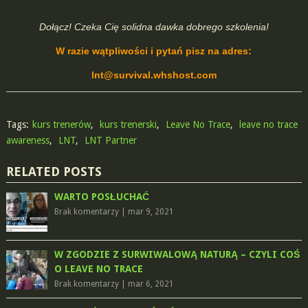
Dołącz! Czeka Cię solidna dawka dobrego szkolenia!
W razie wątpliwości i pytań pisz na adres:
lnt@survival.whshost.com
Tags:
kurs trenerów
,
kurs trenerski
,
Leave No Trace
,
leave no trace
awareness
,
LNT
,
LNT Partner
RELATED POSTS
WARTO POSŁUCHAĆ
Brak komentarzy
|
mar 9, 2021
W ZGODZIE Z SURWIWALOWĄ NATURĄ – CZYLI COŚ
O LEAVE NO TRACE
Brak komentarzy
|
mar 6, 2021