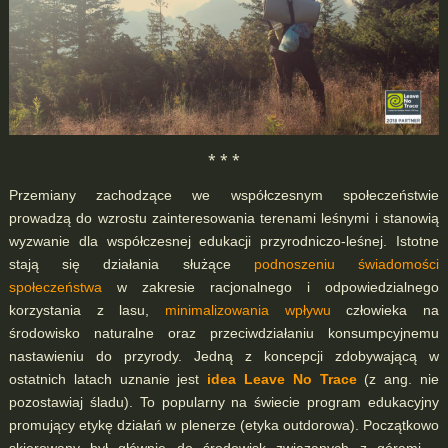
* * *
Przemiany zachodzące we współczesnym społeczeństwie
prowadzą do wzrostu zainteresowania terenami leśnymi i stanowią
wyzwanie dla współczesnej edukacji przyrodniczo-leśnej. Istotne
stają się działania służące
podnoszeniu świadomości
społeczeństwa
w zakresie racjonalnego i odpowiedzialnego
korzystania z lasu,
minimalizowania wpływu
człowieka na
środowisko naturalne oraz przeciwdziałaniu konsumpcyjnemu
nastawieniu do przyrody. Jedną z koncepcji zdobywającą w
ostatnich latach uznanie jest
idea Leave No Trace
(z ang. nie
pozostawiaj śladu). To popularny na świecie program edukacyjny
promujący etykę działań w plenerze (etyka outdorowa). Początkowo
skierowany był głównie do środowisk związanych z górami –