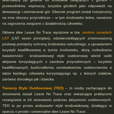
przewodników, wspinaczy, turystów górskich jako odpowiedź na
dewastację i zaśmiecanie gór. Obecnie program został rozszerzony
na inne obszary przyrodnicze – w tym środowisko leśne, narażone
na zagrożenia związane z działalnością człowieka.
Główne idee Leave No Trace wyrażone w tzw.
siedmiu zasadach
LNT
(LNT seven principles), odzwierciedlających zrównoważoną
postawę pomiędzy ochroną środowiska naturalnego, a uprawianiem
turystyki kwalifikowanej w tymże środowisku, służą rozbudzaniu
świadomości środowiskowej/ etyki outdoorowej wśród osób
aktywnie korzystających z zasobów przyrodniczych – turystów
kwalifikowanych, bushcrafterów, surwiwalowców, outdoorowców, a
także każdego człowieka korzystającego np. z leśnych szlaków,
zarówno dorosłego jak i dziecka.
Trenerzy Etyki Outdoorowej (TEO)
– to osoby zachęcające do
stosowania zasad Leave No Trace oraz wskazujące praktyczne
rozwiązania w ich stosowaniu podczas aktywności outdoorowych.
TEO to po prostu ambasador etyki środowiskowej, działający w
oparciu o proste i uniwersalne idee Leave No Trace.