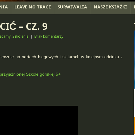
NIA
LEAVE NO TRACE
SURWIWALIA
NASZE KSIĄŻKI
Ć – CZ. 9
lecamy
,
Szkolenia
|
Brak komentarzy
ecznie na nartach biegowych i skiturach w kolejnym odcinku z
przyjaźnionej Szkole górskiej 5+