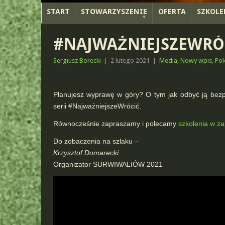
START
STOWARZYSZENIE
OFERTA
SZKOLE
#NAJWAŻNIEJSZEWRÓCI
Sergiusz Borecki
|
2 lutego 2021
|
Media
,
Nowy wpis
,
Po
Planujesz wyprawę w góry? O tym jak odbyć ją bezpi
serii #NajważniejszeWrócić.
Równocześnie zapraszamy i polecamy
szkolenia w za
Do zobaczenia na szlaku –
Krzysztof Domarecki
Organizator SURWIWALIÓW 2021