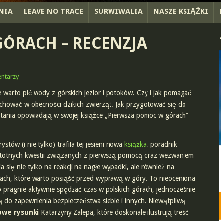
NIA
LEAVE NO TRACE
SURWIWALIA
NASZE KSIĄŻKI
ÓRACH – RECENZJA
ntarzy
warto pić wody z górskich jezior i potoków. Czy i jak pomagać
zachować w obecności dzikich zwierząt. Jak przygotować się do
ytania opowiadają w swojej książce „Pierwsza pomoc w górach”
ystów (i nie tylko) trafiła tej jesieni nowa
książka
, poradnik
stotnych kwestii związanych z pierwszą pomocą oraz wezwaniem
 się nie tylko na reakcji na nagłe wypadki, ale również na
ciach, które warto posiąść przed wyprawą w góry. To nieoceniona
o pragnie aktywnie spędzać czas w polskich górach, jednocześnie
 do zapewnienia bezpieczeństwa siebie i innych. Niewątpliwą
owe rysunki
Katarzyny Zalepa, które doskonale ilustrują treść