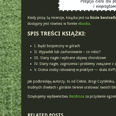
Kiedy piszę tą recenzje, książka jest na
liście bestsel
dostępny jest również w formie
ebooka
.
SPIS TREŚCI KSIĄŻKI:
I. Bądź bezpieczny w górach
II. Wypadek lub zachorowanie – co robić?
III. Stany nagłe i wybrane objawy chorobowe
IV. Stany nagłe, zagrożenia i problemy związane z
V. Ocena osoby ratowanej w praktyce — skala AVP
Jak podkreślają autorzy, to od Ciebie, drogi Czytelniku
trudnych chwilach i górskim terenie uratować swoich bli
Dziękujemy wydawnictwu
Bezdroża
za przysłanie egzem
RELATED POSTS