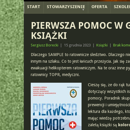
START
STOWARZYSZENIE
OFERTA
SZKOLE
PIERWSZA POMOC W G
KSIĄŻKI
Sergiusz Borecki
|
15 grudnia 2023
|
Książki
|
Brak kome
Dlaczego SAMPLE to ratownicze śledztwo. Dlaczego nie 
innym na szlaku. Co to jest łańcuch przeżycia. Jak się 
ewakuacji helikopterem ratowniczym. Na te oraz inne p
ratownicy TOPR, medyczni.
Cieszę się, że do rąk tur
dotyczący wszystkich i
pomocy. Poradnik skupia
prewencji i umiejętnoś
lektura dla każdego, kt
mając wiedzę potrzebną
zaletą książki są
kolor