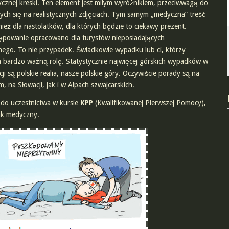
znej kreski. Ten element jest miłym wyróżnikiem, przeciwwagą do
ych się na realistycznych zdjęciach. Tym samym „medyczna” treść
eż dla nastolatków, dla których będzie to ciekawy prezent.
ępowanie opracowano dla turystów nieposiadających
go. To nie przypadek. Świadkowie wypadku lub ci, którzy
ia bardzo ważną rolę. Statystycznie najwięcej górskich wypadków w
i są polskie realia, nasze polskie góry. Oczywiście porady są na
 na Słowacji, jak i w Alpach szwajcarskich.
 do uczestnictwa w kursie
KPP
(Kwalifikowanej Pierwszej Pomocy),
nik medyczny.