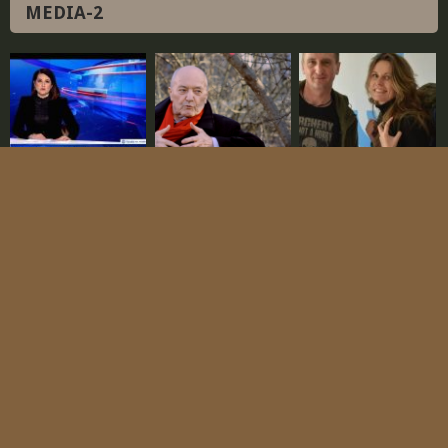
MEDIA-2
SPSS głównym
Wywiad z Jackiem
Podróże małe i duże –
oskarżonym!
Pałkiewiczem
wywiad z kol. Michałem
Kowalczykiem
© 2026
STOWARZYSZENIE POLSKA SZKOŁA SURWIWALU
.
|
BIURO CZŁONKA SPSS