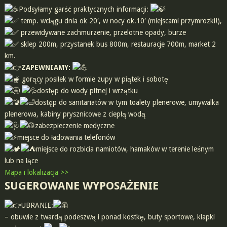
Podsyłamy garść praktycznych informacji:
temp. wciągu dnia ok 20′, w nocy ok.10′ (miejscami przymrozki!),
przewidywane zachmurzenie, przelotne opady, burze
sklep 200m, przystanek bus 800m, restauracje 700m, market 2
km.
ZAPEWNIAMY:
gorący posiłek w formie zupy w piątek i sobotę
dostęp do wody pitnej i wrzątku
dostęp do sanitariatów w tym toalety plenerowe, umywalka
plenerowa, kabiny prysznicowe z ciepłą wodą
zabezpieczenie medyczne
miejsce do ładowania telefonów
miejsce do rozbicia namiotów, hamaków w terenie leśnym
lub na łące
Mapa i lokalizacja >>
SUGEROWANE WYPOSAŻENIE
UBRANIE:
– obuwie z twardą podeszwą i ponad kostkę, buty sportowe, klapki