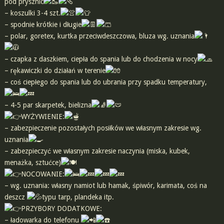
pod prysznic
– koszulki 3-4 szt.
– spodnie krótkie i długie
– polar, goretex, kurtka przeciwdeszczowa, bluza wg. uznania
– czapka z daszkiem, ciepła do spania lub do chodzenia w nocy
– rękawiczki do działań w terenie
– coś ciepłego do spania lub do ubrania przy spadku temperatury,
– 4-5 par skarpetek, bielizna
WYŻYWIENIE:
– zabezpieczenie pozostałych posiłków we własnym zakresie wg.
uznania
– zabezpieczyć we własnym zakresie naczynia (miska, kubek,
menażka, sztućce)
NOCOWANIE:
– wg. uznania: własny namiot lub hamak, śpiwór, karimata, coś na
deszcz
typu tarp, plandeka itp.
PRZYBORY DODATKOWE:
– ładowarka do telefonu