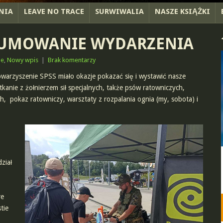
NIA
LEAVE NO TRACE
SURWIWALIA
NASZE KSIĄŻKI
DSUMOWANIE WYDARZENIA
ne
,
Nowy wpis
|
Brak komentarzy
owarzyszenie SPSS miało okazje pokazać się i wystawić nasze
anie z żołnierzem sił specjalnych, także psów ratowniczych,
, pokaz ratowniczy, warsztaty z rozpalania ognia (my, sobota) i
ział
re
tie