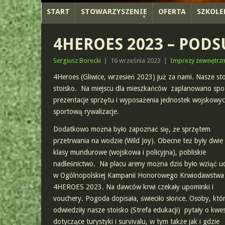
START
STOWARZYSZENIE
OFERTA
SZKOLE
4HEROES 2023 – PO
Sergiusz Borecki
|
16 września 2023
|
Imprezy zewnętrz
4Heroes (Gliwice, wrzesień 2023) już za nami. Nasze st
stoisko. Na miejscu dla mieszkańców zaplanowano spotk
prezentacje sprzętu i wyposażenia jednostek wojskowych
sportową rywalizacje.
Dodatkowo można było zapoznać się, że sprzętem
przetrwania na wodzie (Wild Joy). Obecne też były dwie
klasy mundurowe (wojskowa i policyjna), pobliskie
nadleśnictwo. Na placu areny można dziś było wziąć ud
w Ogólnopolskiej Kampanii Honorowego Krwiodawstwa
4HEROES 2023. Na dawców krwi czekały upominki i
vouchery. Pogoda dopisała, świeciło słońce. Osoby, któ
odwiedziły nasze stoisko (Strefa edukacji) pytały o kwes
dotyczące turystyki i survivalu, w tym także jak i gdzie