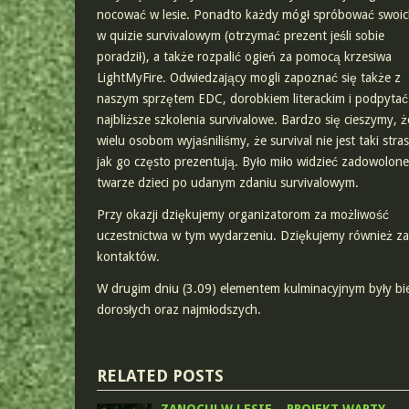
nocować w lesie. Ponadto każdy mógł spróbować swoich
w quizie survivalowym (otrzymać prezent jeśli sobie
poradził), a także rozpalić ogień za pomocą krzesiwa
LightMyFire. Odwiedzający mogli zapoznać się także z
naszym sprzętem EDC, dorobkiem literackim i podpytać
najbliższe szkolenia survivalowe. Bardzo się cieszymy, ż
wielu osobom wyjaśniliśmy, że survival nie jest taki stra
jak go często prezentują. Było miło widzieć zadowolone
twarze dzieci po udanym zdaniu survivalowym.
Przy okazji dziękujemy organizatorom za możliwość
uczestnictwa w tym wydarzeniu. Dziękujemy również za 
kontaktów.
W drugim dniu (3.09) elementem kulminacyjnym były bi
dorosłych oraz najmłodszych.
RELATED POSTS